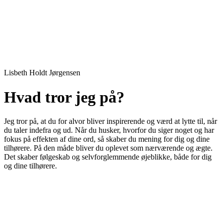
Tilmeld nyhedsbrev og få invitationer
Lisbeth Holdt Jørgensen
Hvad tror jeg på?
Jeg tror på, at du for alvor bliver inspirerende og værd at lytte til, når
du taler indefra og ud. Når du husker, hvorfor du siger noget og har
fokus på effekten af dine ord, så skaber du mening for dig og dine
tilhørere. På den måde bliver du oplevet som nærværende og ægte.
Det skaber følgeskab og selvforglemmende øjeblikke, både for dig
og dine tilhørere.
Læs mere