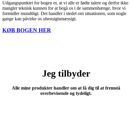
Udgangspunktet for bogen er, at vi alle er fødte talere og derfor ikke
mangler teknisk kunnen for at begå os i de sammenhænge, hvor vi
formidler mundtligt. Det handler i stedet om situationen, som nogle
gange kan påvirke os uhensigtsmæssigt.
KØB BOGEN HER
Jeg tilbyder
Alle mine produkter handler om at få dig til at fremstå
overbevisende og tydeligt.
Individuelt forløb
Kurser for grupper
Foredrag der flytter dig