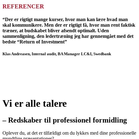
REFERENCER
“Der er rigtigt mange kurser, hvor man kan lære hvad man
skal kommunikere. Men der er rigtigt få, hvor man rent faktisk
træner, at budskabet bliver afsendt optimalt. Uden
sammenligning, den ledertræning jeg har gennemgået med det
bedste “Return of Investment”
Klas Andreasen, Internal audit, BA Manager LC&I, Swedbank
Læs flere referencer her
Køb bogen her
Vi er alle talere
– Redskaber til professionel formidling
Oplever du, at det er tilfældigt om du lykkes med dine professionelle
mundtlige præsentationer?