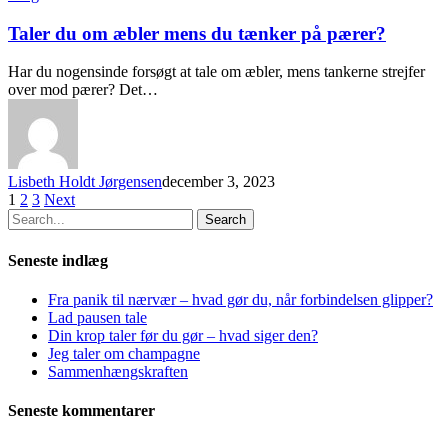
Taler du om æbler mens du tænker på pærer?
Har du nogensinde forsøgt at tale om æbler, mens tankerne strejfer
over mod pærer? Det…
Lisbeth Holdt Jørgensen
december 3, 2023
1
2
3
Next
Search
Seneste indlæg
Fra panik til nærvær – hvad gør du, når forbindelsen glipper?
Lad pausen tale
Din krop taler før du gør – hvad siger den?
Jeg taler om champagne
Sammenhængskraften
Seneste kommentarer