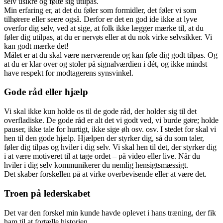
selv usikre og følte sig utilpas.
Min erfaring er, at det du føler som formidler, det føler vi som
tilhørere eller seere også. Derfor er det en god ide ikke at lyve
overfor dig selv, ved at sige, at folk ikke lægger mærke til, at du
føler dig utilpas, at du er nervøs eller at du nok virke selvsikker. Vi
kan godt mærke det!
Målet er at du skal være nærværende og kan føle dig godt tilpas. Og
at du er klar over og stoler på signalværdien i dét, og ikke mindst
have respekt for modtagerens synsvinkel.
Gode råd eller hjælp
Vi skal ikke kun holde os til de gode råd, der holder sig til det
overfladiske. De gode råd er alt det vi godt ved, vi burde gøre; holde
pauser, ikke tale for hurtigt, ikke sige øh osv. osv. I stedet for skal vi
hen til den gode hjælp. Hjælpen der styrker dig, så du som taler,
føler dig tilpas og hviler i dig selv. Vi skal hen til det, der styrker dig
i at være motiveret til at tage ordet – på video eller live. Når du
hviler i dig selv kommunikerer du nemlig hensigtsmæssigt.
Det skaber forskellen på at virke overbevisende eller at være det.
Troen på lederskabet
Det var den forskel min kunde havde oplevet i hans træning, der fik
ham til at fortælle historien.