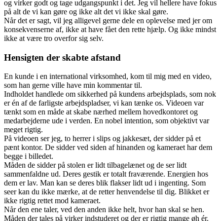
og virker godt og tage udgangspunkt i det. Jeg vil hellere have fokus
på alt de vi kan gøre og ikke alt det vi ikke skal gøre.
Når det er sagt, vil jeg alligevel gerne dele en oplevelse med jer om
konsekvenserne af, ikke at have fået den rette hjælp. Og ikke mindst
ikke at være tro overfor sig selv.
Hensigten der skabte afstand
En kunde i en international virksomhed, kom til mig med en video,
som han gerne ville have min kommentar til.
Indholdet handlede om sikkerhed på kundens arbejdsplads, som nok
er én af de farligste arbejdspladser, vi kan tænke os. Videoen var
tænkt som en måde at skabe nærhed mellem hovedkontoret og
medarbejderne ude i verden. En nobel intention, som objektivt var
meget rigtig.
På videoen ser jeg, to herrer i slips og jakkesæt, der sidder på et
pænt kontor. De sidder ved siden af hinanden og kameraet har dem
begge i billedet.
Måden de sidder på stolen er lidt tilbagelænet og de ser lidt
sammenfaldne ud. Deres gestik er totalt fraværende. Energien hos
dem er lav. Man kan se deres blik flakser lidt ud i ingenting. Som
seer kan du ikke mærke, at de retter henvendelse til dig. Blikket er
ikke rigtig rettet mod kameraet.
Når den ene taler, ved den anden ikke helt, hvor han skal se hen.
Måden der tales på virker indstuderet og der er rigtig mange øh ér.