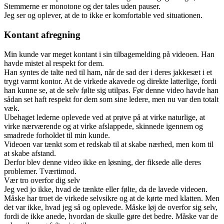
Stemmerne er monotone og der tales uden pauser.
Jeg ser og oplever, at de to ikke er komfortable ved situationen.
Kontant afregning
Min kunde var meget kontant i sin tilbagemelding på videoen. Han
havde mistet al respekt for dem.
Han syntes de talte ned til ham, når de sad der i deres jakkesæt i et
trygt varmt kontor. At de virkede akavede og direkte latterlige, fordi
han kunne se, at de selv følte sig utilpas. Før denne video havde han
sådan set haft respekt for dem som sine ledere, men nu var den totalt
væk.
Ubehaget lederne oplevede ved at prøve på at virke naturlige, at
virke nærværende og at virke afslappede, skinnede igennem og
smadrede forholdet til min kunde.
Videoen var tænkt som et redskab til at skabe nærhed, men kom til
at skabe afstand.
Derfor blev denne video ikke en løsning, der fiksede alle deres
problemer. Tværtimod.
Vær tro overfor dig selv
Jeg ved jo ikke, hvad de tænkte eller følte, da de lavede videoen.
Måske har troet de virkede selvsikre og at de kørte med klatten. Men
det var ikke, hvad jeg så og oplevede. Måske løj de overfor sig selv,
fordi de ikke anede, hvordan de skulle gøre det bedre. Måske var de