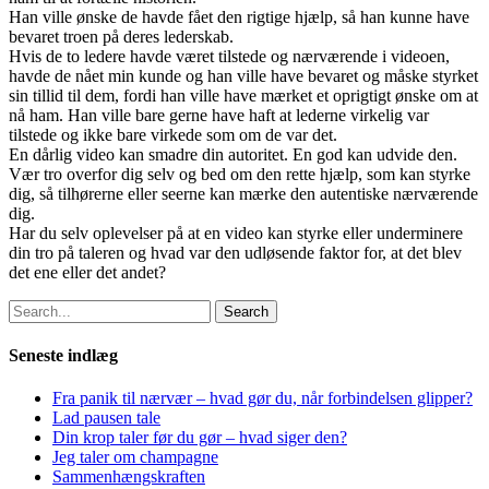
Han ville ønske de havde fået den rigtige hjælp, så han kunne have
bevaret troen på deres lederskab.
Hvis de to ledere havde været tilstede og nærværende i videoen,
havde de nået min kunde og han ville have bevaret og måske styrket
sin tillid til dem, fordi han ville have mærket et oprigtigt ønske om at
nå ham. Han ville bare gerne have haft at lederne virkelig var
tilstede og ikke bare virkede som om de var det.
En dårlig video kan smadre din autoritet. En god kan udvide den.
Vær tro overfor dig selv og bed om den rette hjælp, som kan styrke
dig, så tilhørerne eller seerne kan mærke den autentiske nærværende
dig.
Har du selv oplevelser på at en video kan styrke eller underminere
din tro på taleren og hvad var den udløsende faktor for, at det blev
det ene eller det andet?
Search
Seneste indlæg
Fra panik til nærvær – hvad gør du, når forbindelsen glipper?
Lad pausen tale
Din krop taler før du gør – hvad siger den?
Jeg taler om champagne
Sammenhængskraften