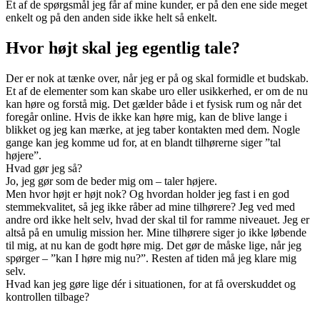
Et af de spørgsmål jeg får af mine kunder, er på den ene side meget
enkelt og på den anden side ikke helt så enkelt.
Hvor højt skal jeg egentlig tale?
Der er nok at tænke over, når jeg er på og skal formidle et budskab.
Et af de elementer som kan skabe uro eller usikkerhed, er om de nu
kan høre og forstå mig. Det gælder både i et fysisk rum og når det
foregår online. Hvis de ikke kan høre mig, kan de blive lange i
blikket og jeg kan mærke, at jeg taber kontakten med dem. Nogle
gange kan jeg komme ud for, at en blandt tilhørerne siger ”tal
højere”.
Hvad gør jeg så?
Jo, jeg gør som de beder mig om – taler højere.
Men hvor højt er højt nok? Og hvordan holder jeg fast i en god
stemmekvalitet, så jeg ikke råber ad mine tilhørere? Jeg ved med
andre ord ikke helt selv, hvad der skal til for ramme niveauet. Jeg er
altså på en umulig mission her. Mine tilhørere siger jo ikke løbende
til mig, at nu kan de godt høre mig. Det gør de måske lige, når jeg
spørger – ”kan I høre mig nu?”. Resten af tiden må jeg klare mig
selv.
Hvad kan jeg gøre lige dér i situationen, for at få overskuddet og
kontrollen tilbage?