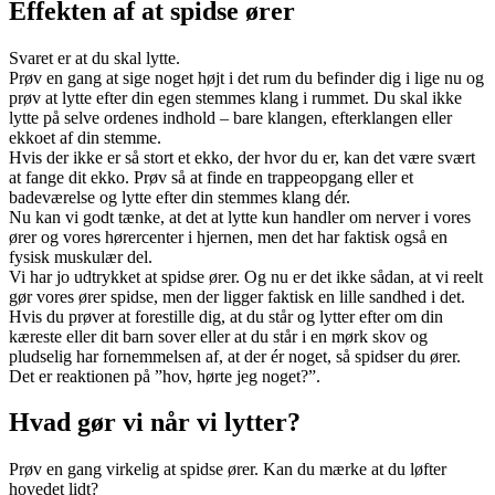
Effekten af at spidse ører
Svaret er at du skal lytte.
Prøv en gang at sige noget højt i det rum du befinder dig i lige nu og
prøv at lytte efter din egen stemmes klang i rummet. Du skal ikke
lytte på selve ordenes indhold – bare klangen, efterklangen eller
ekkoet af din stemme.
Hvis der ikke er så stort et ekko, der hvor du er, kan det være svært
at fange dit ekko. Prøv så at finde en trappeopgang eller et
badeværelse og lytte efter din stemmes klang dér.
Nu kan vi godt tænke, at det at lytte kun handler om nerver i vores
ører og vores hørercenter i hjernen, men det har faktisk også en
fysisk muskulær del.
Vi har jo udtrykket at spidse ører. Og nu er det ikke sådan, at vi reelt
gør vores ører spidse, men der ligger faktisk en lille sandhed i det.
Hvis du prøver at forestille dig, at du står og lytter efter om din
kæreste eller dit barn sover eller at du står i en mørk skov og
pludselig har fornemmelsen af, at der ér noget, så spidser du ører.
Det er reaktionen på ”hov, hørte jeg noget?”.
Hvad gør vi når vi lytter?
Prøv en gang virkelig at spidse ører. Kan du mærke at du løfter
hovedet lidt?