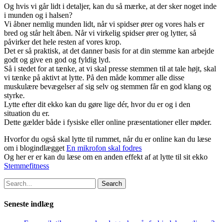
Og hvis vi går lidt i detaljer, kan du så mærke, at der sker noget inde
i munden og i halsen?
Vi åbner nemlig munden lidt, når vi spidser ører og vores hals er
bred og står helt åben. Når vi virkelig spidser ører og lytter, så
påvirker det hele resten af vores krop.
Det er så praktisk, at det danner basis for at din stemme kan arbejde
godt og give en god og fyldig lyd.
Så i stedet for at tænke, at vi skal presse stemmen til at tale højt, skal
vi tænke på aktivt at lytte. På den måde kommer alle disse
muskulære bevægelser af sig selv og stemmen får en god klang og
styrke.
Lytte efter dit ekko kan du gøre lige dér, hvor du er og i den
situation du er.
Dette gælder både i fysiske eller online præsentationer eller møder.
Hvorfor du også skal lytte til rummet, når du er online kan du læse
om i blogindlægget
En mikrofon skal fodres
Og her er er kan du læse om en anden effekt af at lytte til sit ekko
Stemmefitness
Search
Seneste indlæg